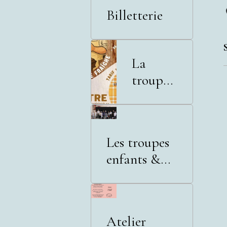
Billetterie
La
troupe
adultes
Les troupes
enfants &
adolescents
Atelier