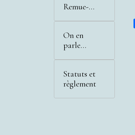
Remue-
Méninges
On en
parle...
Statuts et
règlement