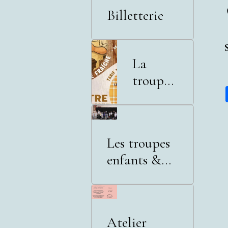
Billetterie
La
troupe
adultes
Les troupes
enfants &
adolescents
Atelier