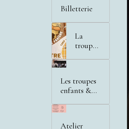
Billetterie
La
troupe
adultes
Les troupes
enfants &
adolescents
Atelier