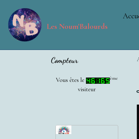
Accue
Les Noum'Balourds
Compteur
ème
Vous êtes le
visiteur