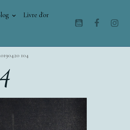
Blog
Livre d'or
20190420 104
4