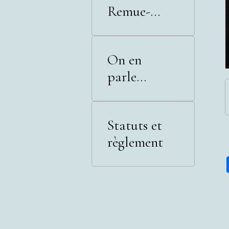
Remue-
Méninges
On en
parle...
Statuts et
règlement