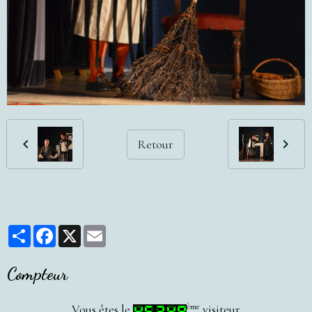
Retour
Partager
Facebook
X
Email
Compteur
ème
Vous êtes le
visiteur