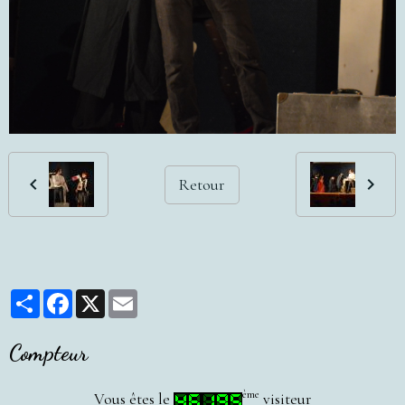
Retour
Partager
Facebook
X
Email
Compteur
ème
Vous êtes le
visiteur