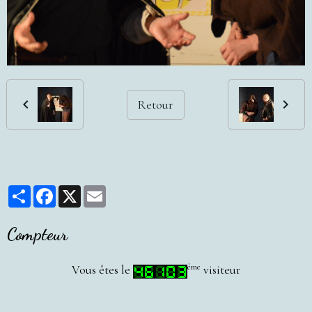
Retour
Partager
Facebook
X
Email
Compteur
ème
Vous êtes le
visiteur