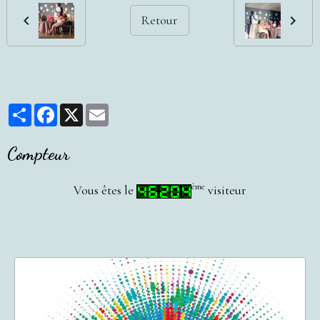
Retour
Partager
Facebook
X
Email
Compteur
ème
Vous êtes le
visiteur