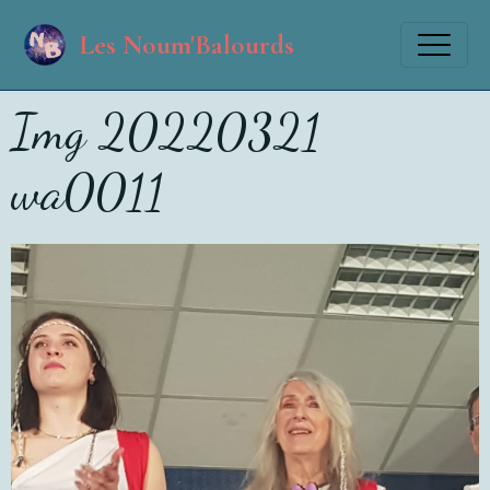
Les Noum'Balourds
Img 20220321
wa0011