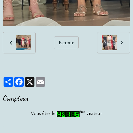
Retour
Partager
Facebook
X
Email
Compteur
ème
Vous êtes le
visiteur