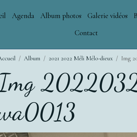
il
Agenda
Album photos
Galerie vidéos
Contact
Accueil
Album
2021 2022 Méli Mélo-dieux
Img 2
Img 2022032
wa0013