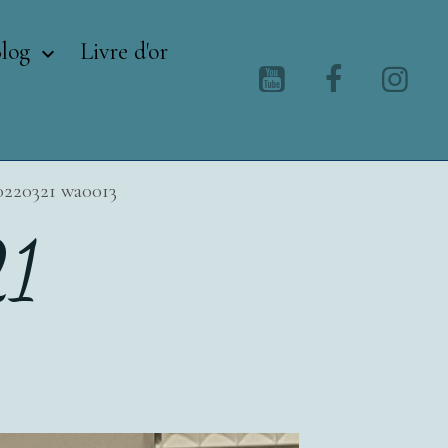
Blog
Livre d'or
0220321 wa0013
1