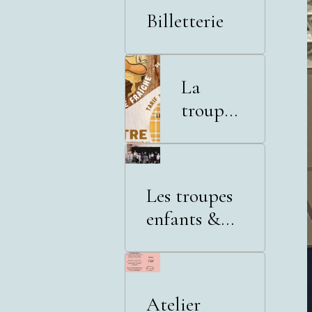
Billetterie
La
troupe
adultes
Les troupes
enfants &
adolescents
Atelier