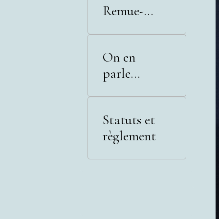
Remue-
Méninges
On en
parle...
Statuts et
règlement