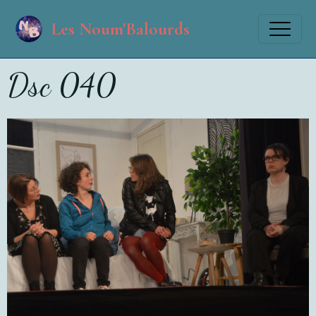
Les Noum'Balourds
Dsc 040