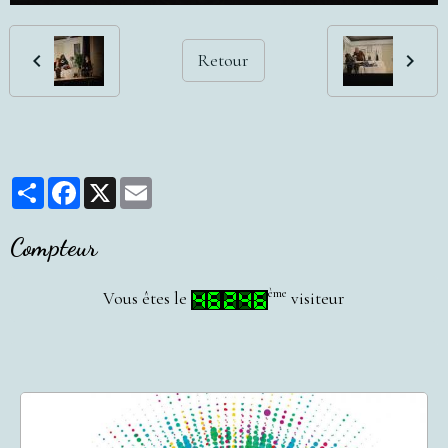
Retour
Partager
Facebook
X
Email
Compteur
ème
Vous êtes le
visiteur