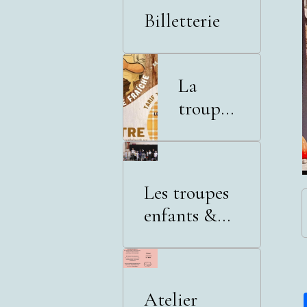
Billetterie
La
troupe
adultes
Les troupes
enfants &
adolescents
Atelier