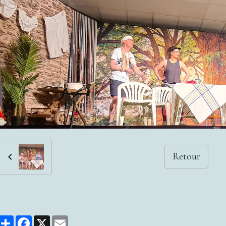
Retour
Partager
Facebook
X
Email