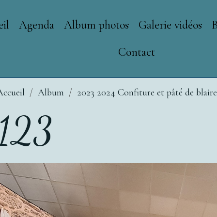
il
Agenda
Album photos
Galerie vidéos
Contact
Accueil
Album
2023 2024 Confiture et pâté de blair
123