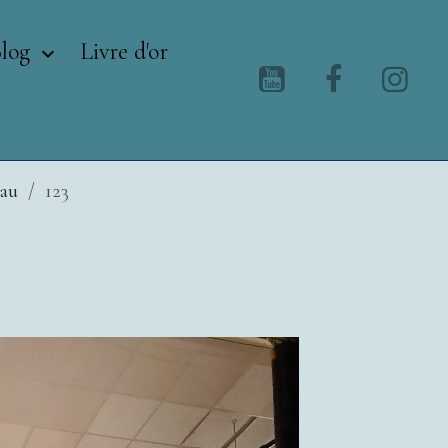
Blog
Livre d'or
eau
123