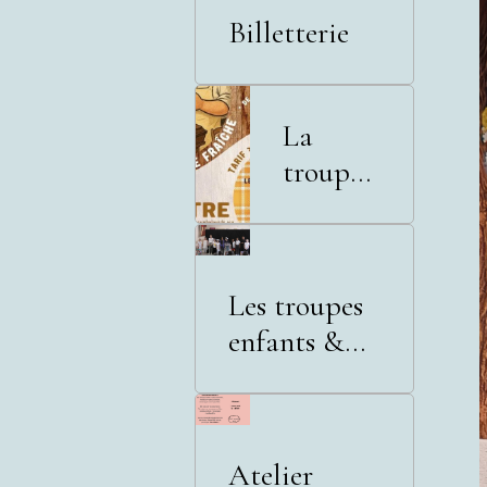
Billetterie
La
troupe
adultes
Les troupes
enfants &
adolescents
Atelier