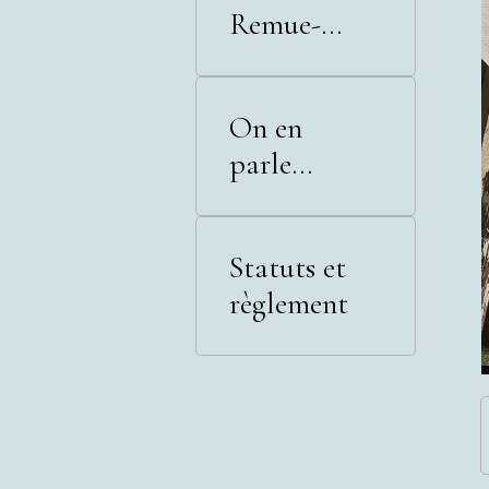
Remue-
Méninges
On en
parle...
Statuts et
règlement