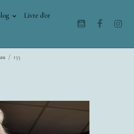
Blog
Livre d'or
eau
133