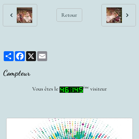
Retour
Partager
Facebook
X
Email
Compteur
ème
Vous êtes le
visiteur