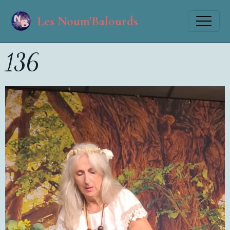
Les Noum'Balourds
136