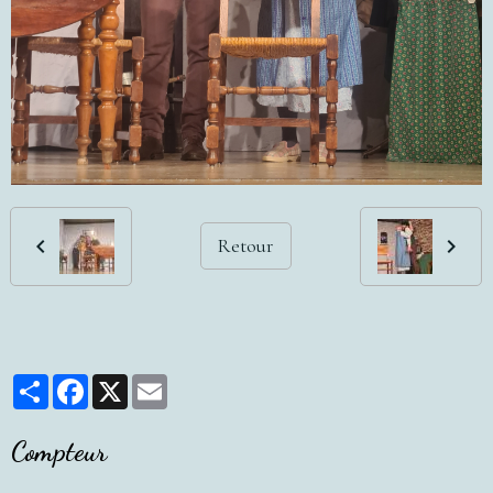
Retour
Partager
Facebook
X
Email
Compteur