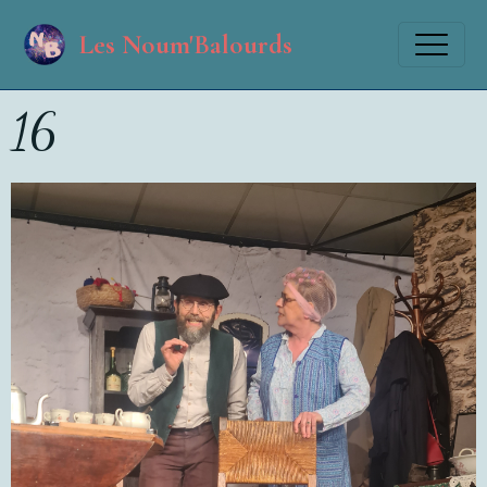
Les Noum'Balourds
16