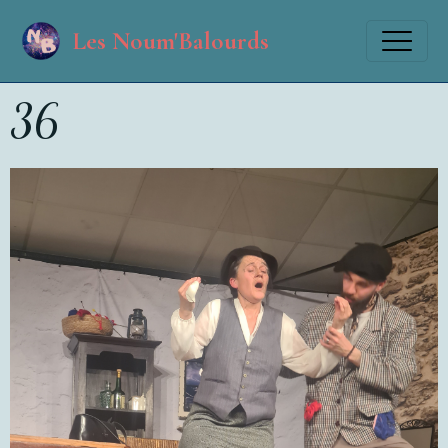
Les Noum'Balourds
36