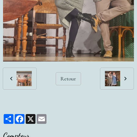
Retour
Partager
Facebook
X
Email
Compteur