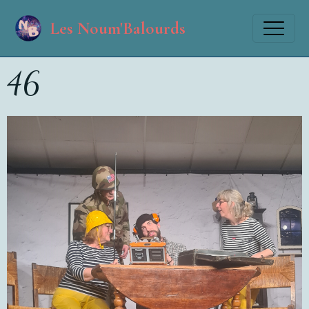
Les Noum'Balourds
46