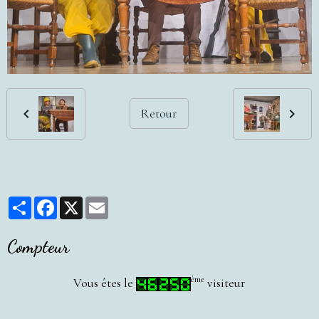
Retour
Partager
Facebook
X
Email
Compteur
ème
Vous êtes le
visiteur