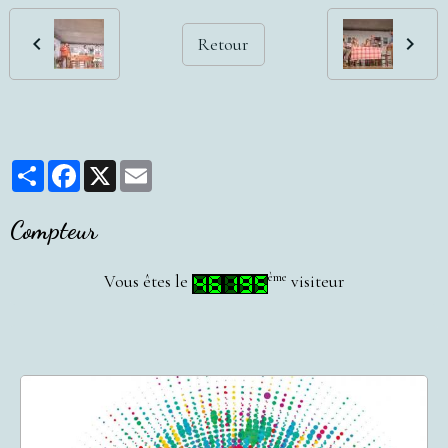
Retour
Partager
Facebook
X
Email
Compteur
ème
Vous êtes le
visiteur