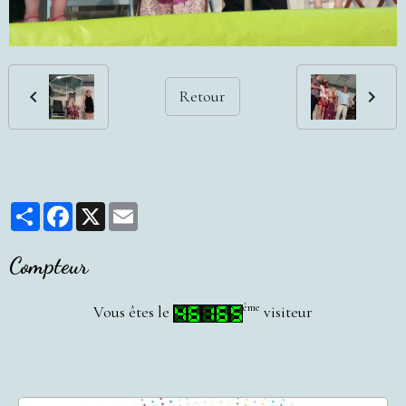
Retour
Partager
Facebook
X
Email
Compteur
ème
Vous êtes le
visiteur