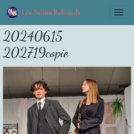
Les Noum'Balourds
20240615
202719copie