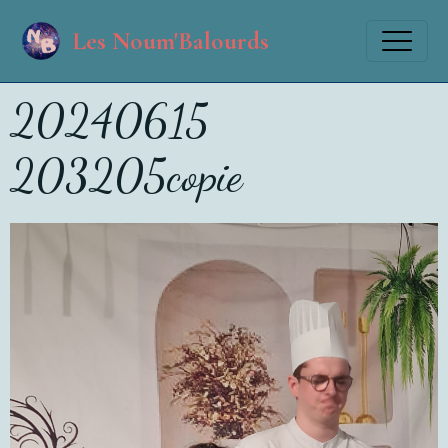
Les Noum'Balourds
20240615
203205copie