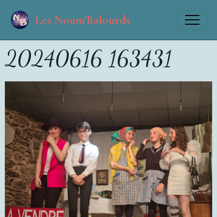
Les Noum'Balourds
20240616 163431