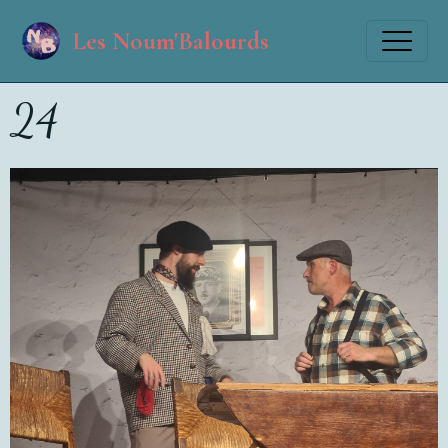
Les Noum'Balourds
24