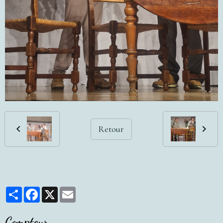
Retour
Partager
Facebook
X
Email
Compteur