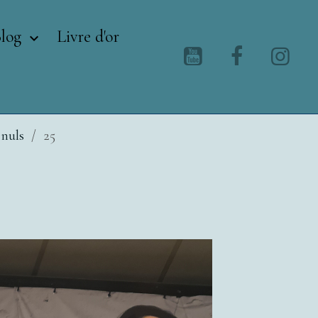
Blog
Livre d'or
 nuls
25