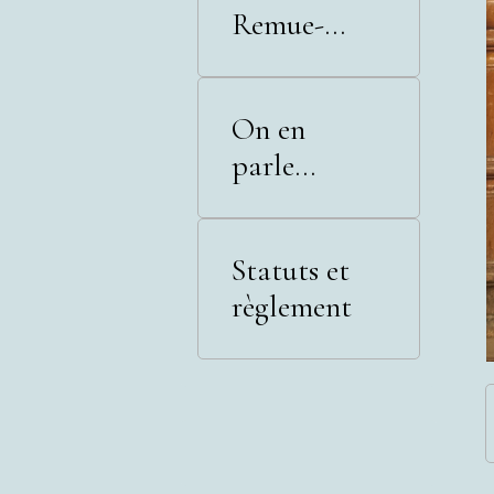
Remue-
Méninges
On en
parle...
Statuts et
règlement