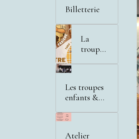
Billetterie
La
troupe
adultes
Les troupes
enfants &
adolescents
Atelier