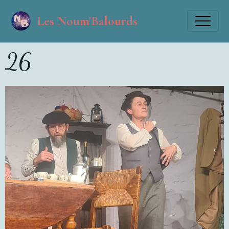
Les Noum'Balourds
26