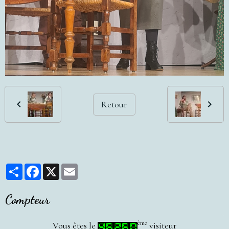
Retour
Partager
Facebook
X
Email
Compteur
ème
Vous êtes le
visiteur