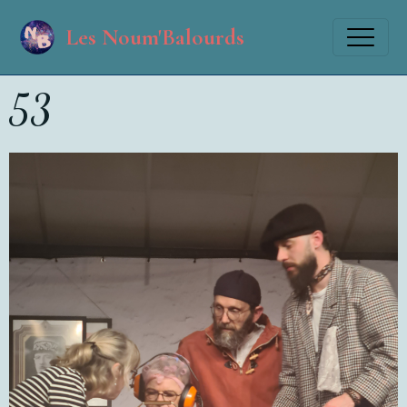
Les Noum'Balourds
53