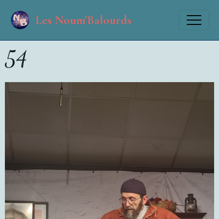
Les Noum'Balourds
54