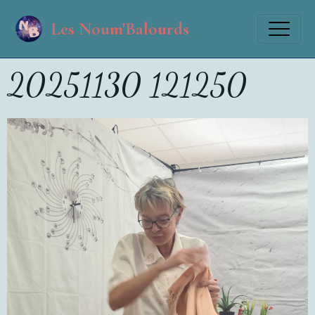
Les Noum'Balourds
20251130 121250