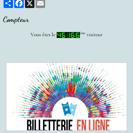
Partager
Facebook
X
Email
Compteur
ème
Vous êtes le
visiteur