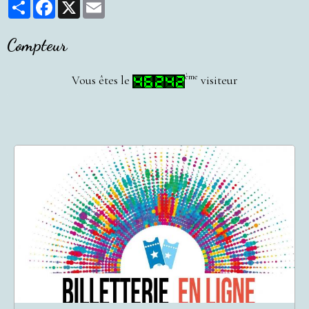
Partager
Facebook
X
Email
Compteur
ème
Vous êtes le
visiteur