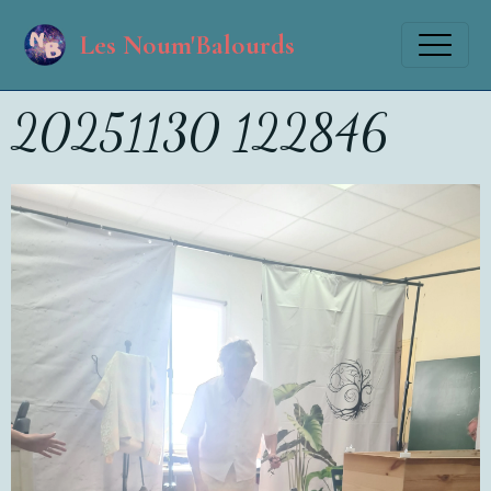
Les Noum'Balourds
20251130 122846