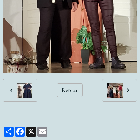
Retour
Partager
Facebook
X
Email