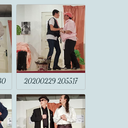
30
20200229 205517