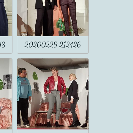
48
20200229 212426