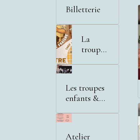
Billetterie
La
troupe
adultes
Les troupes
enfants &
adolescents
Atelier