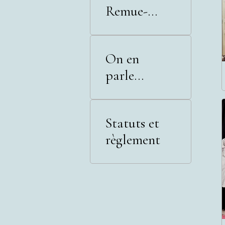
Remue-
Méninges
On en
parle...
Statuts et
règlement