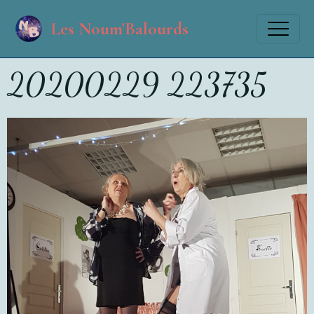
Les Noum'Balourds
20200229 223735