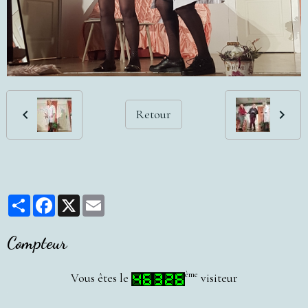
Retour
Partager
Facebook
X
Email
Compteur
ème
Vous êtes le
visiteur