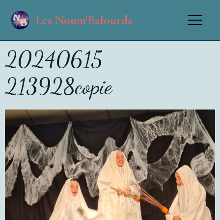
Les Noum'Balourds
20240615
213928copie