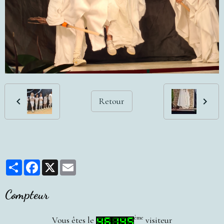
Retour
Partager
Facebook
X
Email
Compteur
ème
Vous êtes le
visiteur