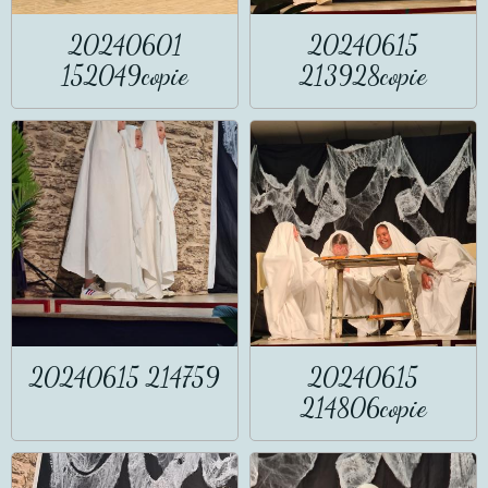
20240601
20240615
152049copie
213928copie
20240615 214759
20240615
214806copie