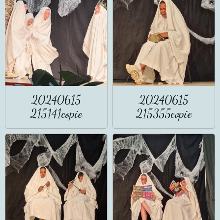
20240615
20240615
215141copie
215355copie