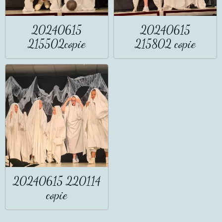
20240615
20240615
215502copie
215802 copie
20240615 220114
copie