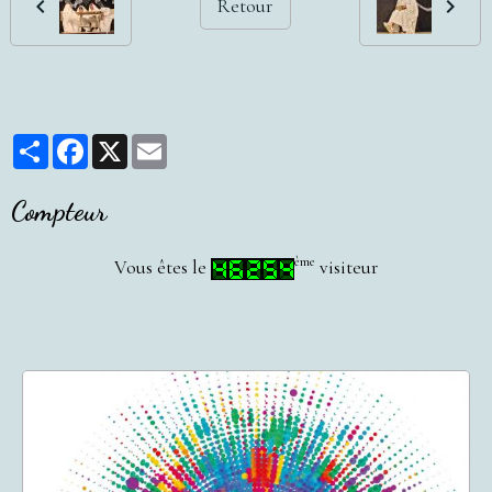
Retour
Partager
Facebook
X
Email
Compteur
ème
Vous êtes le
visiteur