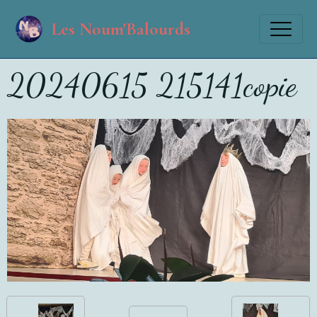
Les Noum'Balourds
20240615 215141copie